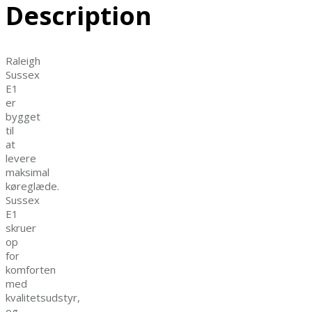
Description
Raleigh
Sussex
E1
er
bygget
til
at
levere
maksimal
køreglæde.
Sussex
E1
skruer
op
for
komforten
med
kvalitetsudstyr,
og