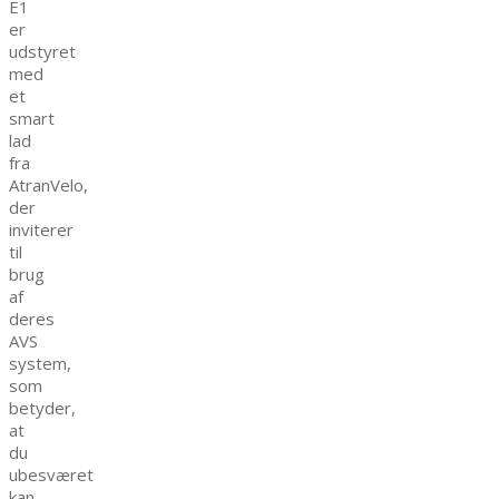
E1
er
udstyret
med
et
smart
lad
fra
AtranVelo,
der
inviterer
til
brug
af
deres
AVS
system,
som
betyder,
at
du
ubesværet
kan