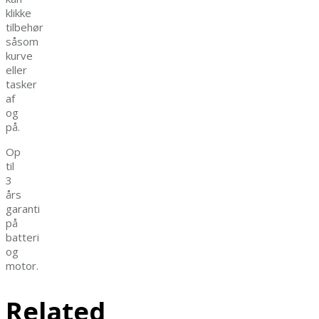
klikke
tilbehør
såsom
kurve
eller
tasker
af
og
på.
Op
til
3
års
garanti
på
batteri
og
motor.
Related