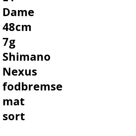
Dame
48cm
7g
Shimano
Nexus
fodbremse
mat
sort