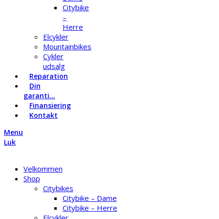
Citybike
–
Herre
Elcykler
Mountainbikes
Cykler
udsalg
Reparation
Din
garanti…
Finansiering
Kontakt
Menu
Luk
Velkommen
Shop
Citybikes
Citybike – Dame
Citybike – Herre
Elcykler