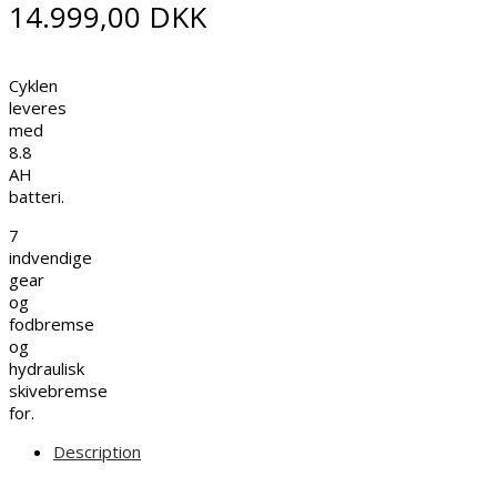
14.999,00
DKK
Cyklen
leveres
med
8.8
AH
batteri.
7
indvendige
gear
og
fodbremse
og
hydraulisk
skivebremse
for.
Description