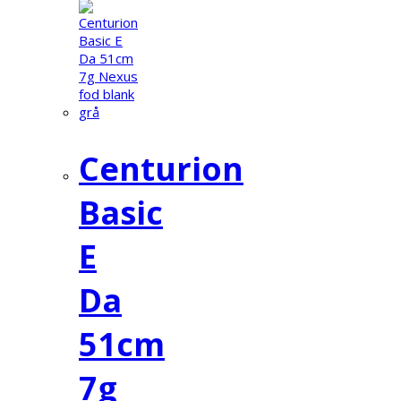
Centurion
Basic
E
Da
51cm
7g