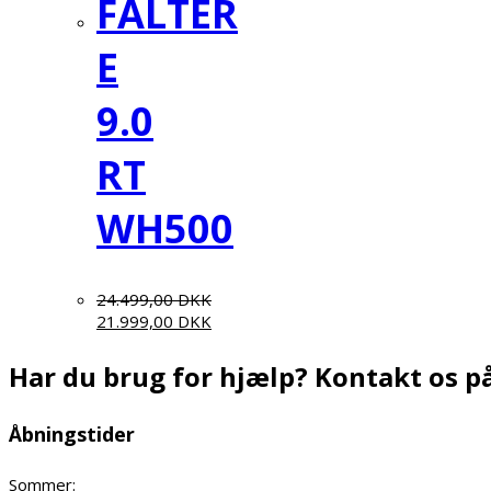
FALTER
E
9.0
RT
WH500
24.499,00
DKK
21.999,00
DKK
Har du brug for hjælp? Kontakt os på
Åbningstider
Sommer: