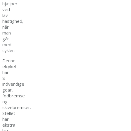
hjælper
ved
lav
hastighed,
når
man
går
med
cyklen.
Denne
elcykel
har
8
indvendige
gear,
fodbremse
og
skivebremser.
Stellet
har
ekstra
lav