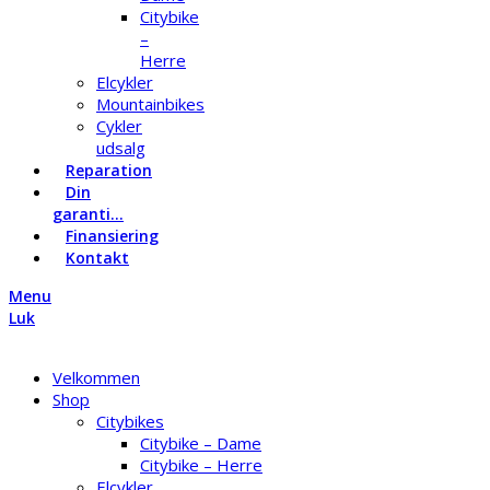
Citybike
–
Herre
Elcykler
Mountainbikes
Cykler
udsalg
Reparation
Din
garanti…
Finansiering
Kontakt
Menu
Luk
Velkommen
Shop
Citybikes
Citybike – Dame
Citybike – Herre
Elcykler