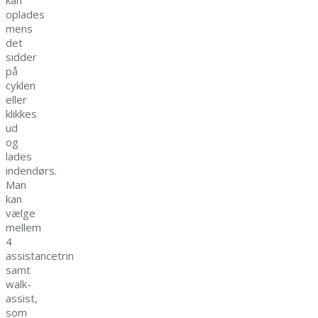
kan
oplades
mens
det
sidder
på
cyklen
eller
klikkes
ud
og
lades
indendørs.
Man
kan
vælge
mellem
4
assistancetrin
samt
walk-
assist,
som