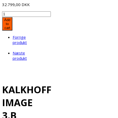
32.799,00
DKK
KALKHOFF
IMAGE
Add
3.B
to
cart
EXCITE
quantity
Forrige
produkt
Næste
produkt
KALKHOFF
IMAGE
3.B