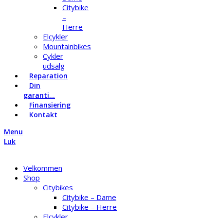
Citybike
–
Herre
Elcykler
Mountainbikes
Cykler
udsalg
Reparation
Din
garanti…
Finansiering
Kontakt
Menu
Luk
Velkommen
Shop
Citybikes
Citybike – Dame
Citybike – Herre
Elcykler