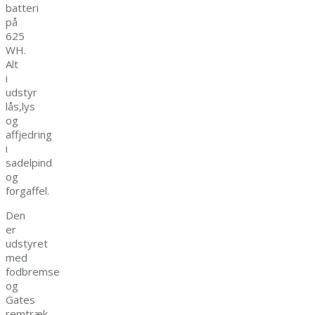
batteri
på
625
WH.
Alt
i
udstyr
lås,lys
og
affjedring
i
sadelpind
og
forgaffel.
Den
er
udstyret
med
fodbremse
og
Gates
remtræk