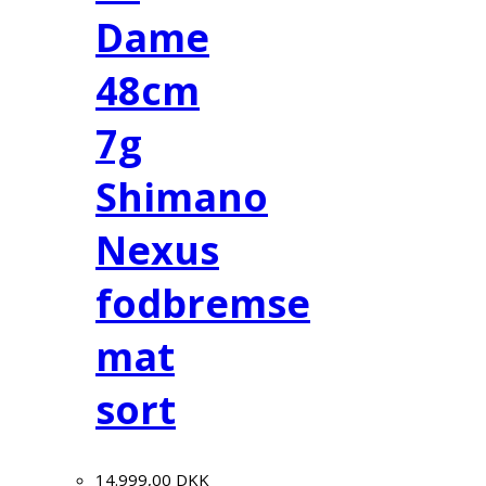
Dame
48cm
7g
Shimano
Nexus
fodbremse
mat
sort
14.999,00
DKK