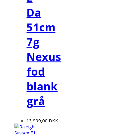
Da
51cm
7g
Nexus
fod
blank
grå
13.999,00
DKK