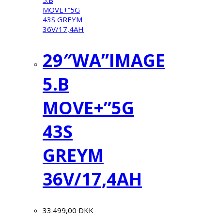
29″WA”IMAGE
5.B
MOVE+”5G
43S
GREYM
36V/17,4AH
33.499,00
DKK