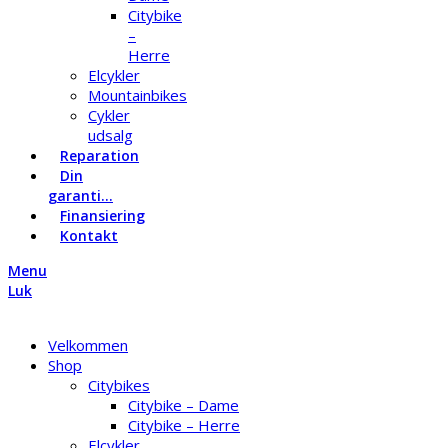
Citybike
–
Herre
Elcykler
Mountainbikes
Cykler
udsalg
Reparation
Din
garanti…
Finansiering
Kontakt
Menu
Luk
Velkommen
Shop
Citybikes
Citybike – Dame
Citybike – Herre
Elcykler