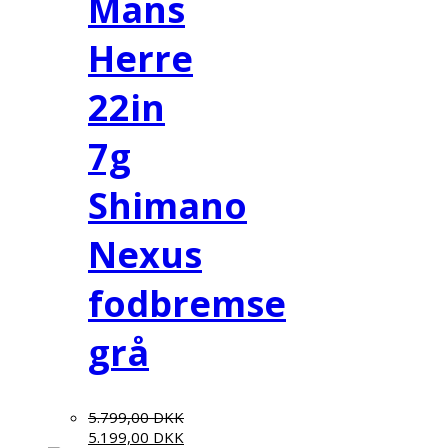
Mans
Herre
22in
7g
Shimano
Nexus
fodbremse
grå
5.799,00
DKK
5.199,00
DKK