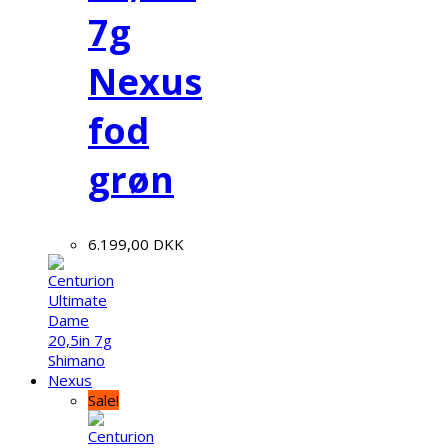
7g
Nexus
fod
grøn
6.199,00
DKK
Sale!