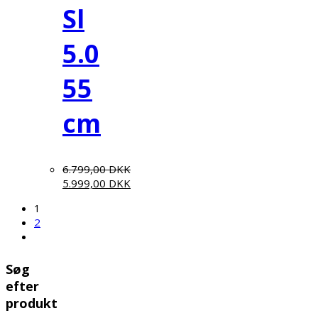
Sl
5.0
55
cm
6.799,00
DKK
5.999,00
DKK
1
2
Søg
efter
produkt