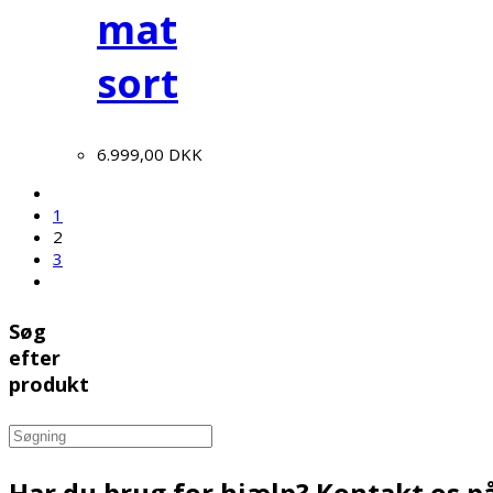
mat
sort
6.999,00
DKK
1
2
3
Søg
efter
produkt
Search
for:
Har du brug for hjælp? Kontakt os på