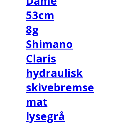
Dame
53cm
8g
Shimano
Claris
hydraulisk
skivebremse
mat
lysegrå