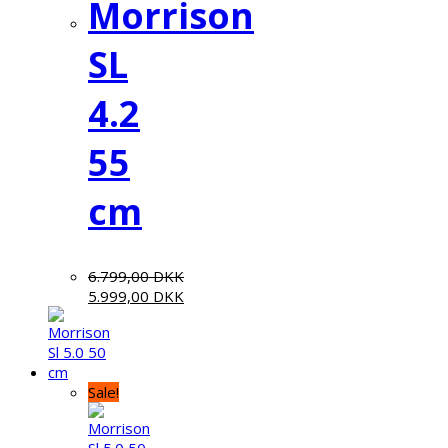
Morrison
SL
4.2
55
cm
6.799,00
DKK
5.999,00
DKK
Sale!