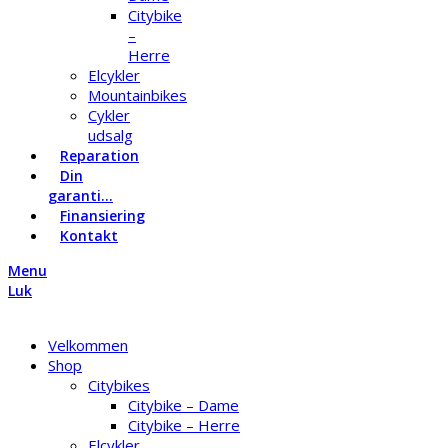
Citybike
–
Herre
Elcykler
Mountainbikes
Cykler
udsalg
Reparation
Din
garanti…
Finansiering
Kontakt
Menu
Luk
Velkommen
Shop
Citybikes
Citybike – Dame
Citybike – Herre
Elcykler