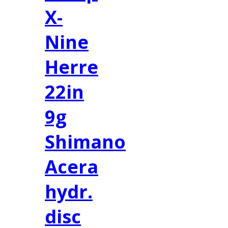
X-
Nine
Herre
22in
9g
Shimano
Acera
hydr.
disc