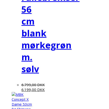
56
cm
blank
mørkegrøn
m.
sølv
6.799,00
DKK
6.199,00
DKK