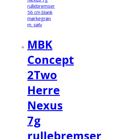
MBK
Concept
2Two
Herre
Nexus
7g
rullebremser