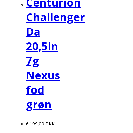
Centurion
Challenger
Da
20,5in
7g
Nexus
fod
grøn
6.199,00
DKK