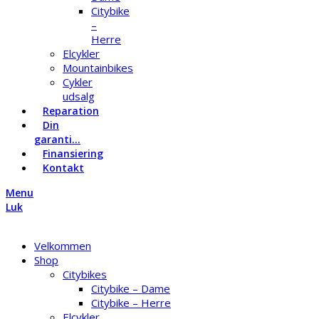
Citybike
–
Herre
Elcykler
Mountainbikes
Cykler
udsalg
Reparation
Din
garanti…
Finansiering
Kontakt
Menu
Luk
Velkommen
Shop
Citybikes
Citybike – Dame
Citybike – Herre
Elcykler