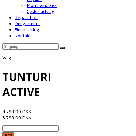
Mountainbikes
Cykler udsalg
Reparation
Din garanti…
Finansiering
Kontakt
Valgt:
TUNTURI
ACTIVE
4.799,00
DKK
3.799,00
DKK
TUNTURI
ACTIVE
Add