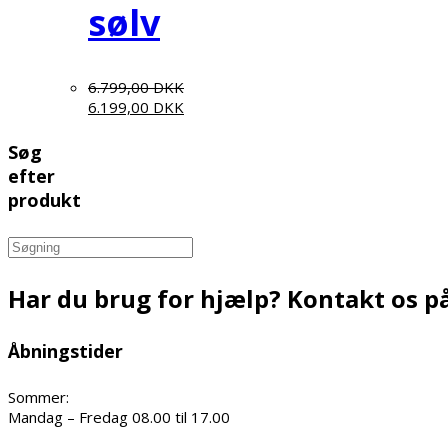
sølv
6.799,00
DKK
6.199,00
DKK
Søg
efter
produkt
Search
for:
Har du brug for hjælp? Kontakt os på
Åbningstider
Sommer:
Mandag – Fredag 08.00 til 17.00