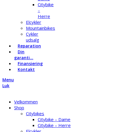
Citybike
–
Herre
Elcykler
Mountainbikes
Cykler
udsalg
Reparation
Din
garanti…
Finansiering
Kontakt
Menu
Luk
Velkommen
Shop
Citybikes
Citybike – Dame
Citybike – Herre
Elcykler